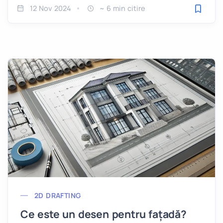
12 Nov 2024
~ 6 min citire
Salveaz
2D DRAFTING
Ce este un desen pentru fațadă?