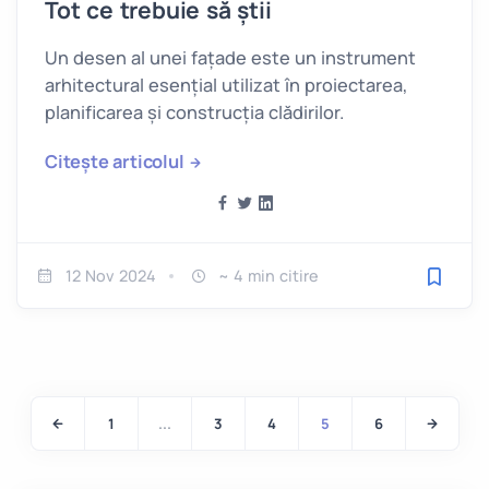
Tot ce trebuie să știi
Un desen al unei fațade este un instrument
arhitectural esențial utilizat în proiectarea,
planificarea și construcția clădirilor.
Citește articolul
12 Nov 2024
~ 4 min citire
Salveaz
1
...
3
4
5
6