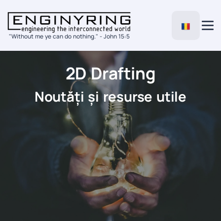
"Without me ye can do nothing." - John 15:5
2D Drafting
Noutăți și resurse utile