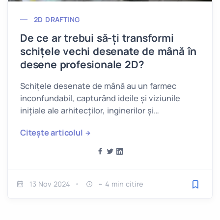
2D DRAFTING
De ce ar trebui să-ți transformi
schițele vechi desenate de mână în
desene profesionale 2D?
Schițele desenate de mână au un farmec
inconfundabil, capturând ideile și viziunile
inițiale ale arhitecților, inginerilor și
designerilor.
Citește articolul
13 Nov 2024
~ 4 min citire
Salveaz