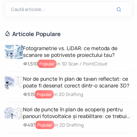
Articole Populare
Fotogrametrie vs. LiDAR: ce metoda de
scanare se potriveste proiectului tau?
1,510
in 3D Scan / PointCloud
Popular
Nor de puncte în plan de tavan reflectat: ce
poate fi desenat corect dintr-o scanare 3D?
515
in 2D Drafting
Popular
Nori de puncte în plan de acoperiș pentru
panouri fotovoltaice și reabilitare: ce trebuie
să conțină scanarea
497
in 2D Drafting
Popular