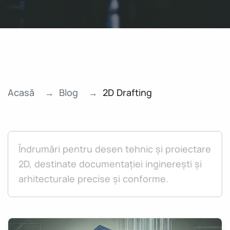
Acasă
Blog
2D Drafting
Îndrumări pentru desen tehnic și proiectare
2D, destinate documentației inginerești și
arhitecturale precise și conforme.