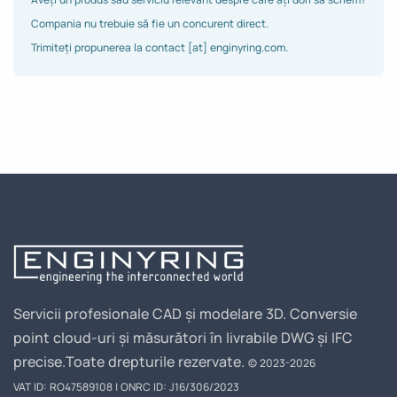
Compania nu trebuie să fie un concurent direct.
Trimiteți propunerea la contact [at] enginyring.com.
Servicii profesionale CAD și modelare 3D. Conversie
point cloud-uri și măsurători în livrabile DWG și IFC
precise.
Toate drepturile rezervate.
© 2023-2026
VAT ID: RO47589108 | ONRC ID: J16/306/2023