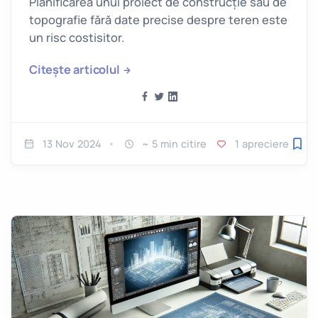
Planificarea unui proiect de construcție sau de
topografie fără date precise despre teren este
un risc costisitor.
Citește articolul
13 Nov 2024
~ 5 min citire
1 apreciere
Salv