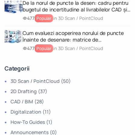
De la norul de puncte la desen: cadru pentru
bugetul de incertitudine al livrabilelor CAD și
al modelelor geometrice 3D
477
in 3D Scan / PointCloud
Popular
Cum evaluezi acoperirea norului de puncte
înainte de desenare: matrice de
completitudine pentru fiecare livrabil
477
in 3D Scan / PointCloud
Popular
Categorii
3D Scan / PointCloud
(50)
2D Drafting
(37)
CAD / BIM
(28)
Digitalization
(11)
How-To Guides
(1)
Announcements
(0)