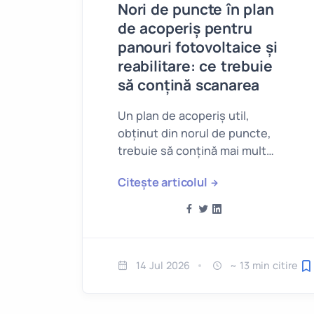
Nori de puncte în plan
de acoperiș pentru
panouri fotovoltaice și
reabilitare: ce trebuie
să conțină scanarea
Un plan de acoperiș util,
obținut din norul de puncte,
trebuie să conțină mai mult
decât conturul exterior.
Citește articolul
14 Jul 2026
~ 13 min citire
S