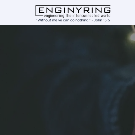
"Without me ye can do nothing." - John 15:5