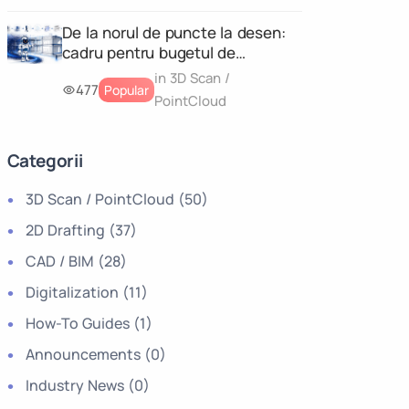
De la norul de puncte la desen:
cadru pentru bugetul de
incertitudine al livrabilelor CAD și
in 3D Scan /
477
Popular
al modelelor geometrice 3D
PointCloud
Categorii
3D Scan / PointCloud
(50)
2D Drafting
(37)
CAD / BIM
(28)
Digitalization
(11)
How-To Guides
(1)
Announcements
(0)
Industry News
(0)