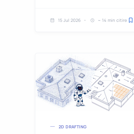
15 Jul 2026
~ 14 min citire
S
2D DRAFTING