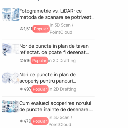
Fotogrametrie vs. LiDAR: ce
metoda de scanare se potriveste
proiectului tau?
in 3D Scan /
1,511
Popular
PointCloud
Nor de puncte în plan de tavan
reflectat: ce poate fi desenat
corect dintr-o scanare 3D?
516
in 2D Drafting
Popular
Nori de puncte în plan de
acoperiș pentru panouri
fotovoltaice și reabilitare: ce
497
in 2D Drafting
Popular
trebuie să conțină scanarea
Cum evaluezi acoperirea norului
de puncte înainte de desenare:
matrice de completitudine
in 3D Scan /
479
Popular
pentru fiecare livrabil
PointCloud