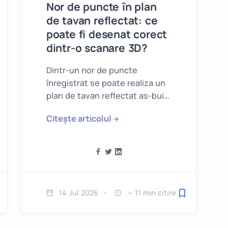
Nor de puncte în plan
de tavan reflectat: ce
poate fi desenat corect
dintr-o scanare 3D?
Dintr-un nor de puncte
înregistrat se poate realiza un
plan de tavan reflectat as-built
fiabil, dar numai pentru
Citește articolul
geometria pe care scanarea a
surprins-o efectiv.
14 Jul 2026
~ 11 min citire
alvează pentru mai târziu
Salvează pent