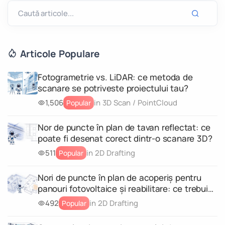
Articole Populare
Fotogrametrie vs. LiDAR: ce metoda de
scanare se potriveste proiectului tau?
1,506
in 3D Scan / PointCloud
Popular
Nor de puncte în plan de tavan reflectat: ce
poate fi desenat corect dintr-o scanare 3D?
511
in 2D Drafting
Popular
Nori de puncte în plan de acoperiș pentru
panouri fotovoltaice și reabilitare: ce trebuie
să conțină scanarea
492
in 2D Drafting
Popular