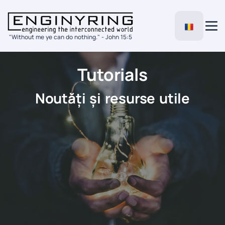
"Without me ye can do nothing." - John 15:5
Tutorials
Noutăți și resurse utile