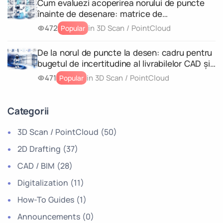
Cum evaluezi acoperirea norului de puncte
înainte de desenare: matrice de
completitudine pentru fiecare livrabil
472
in 3D Scan / PointCloud
Popular
De la norul de puncte la desen: cadru pentru
bugetul de incertitudine al livrabilelor CAD și
al modelelor geometrice 3D
471
in 3D Scan / PointCloud
Popular
Categorii
3D Scan / PointCloud
(50)
2D Drafting
(37)
CAD / BIM
(28)
Digitalization
(11)
How-To Guides
(1)
Announcements
(0)