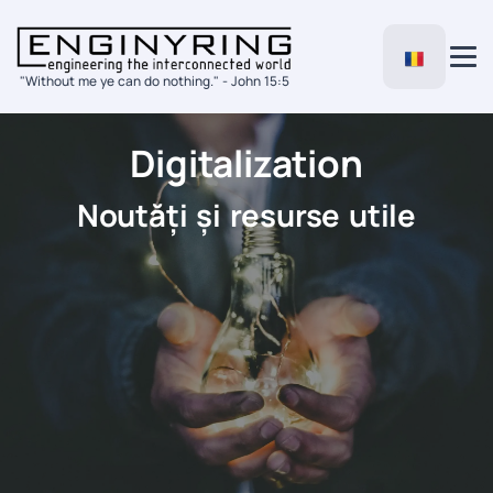
"Without me ye can do nothing." - John 15:5
Digitalization
Noutăți și resurse utile