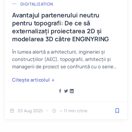
DIGITALIZATION
Avantajul partenerului neutru
pentru topografi: De ce să
externalizați proiectarea 2D și
modelarea 3D către ENGINYRING
În lumea alertă a arhitecturii, ingineriei și
construcțiilor (AEC), topografii, arhitecții și
managerii de proiect se confruntă cu o serie
neîncetată de provocări.
Citește articolul
03 Aug 2025
~ 11 min citire
Salveaz