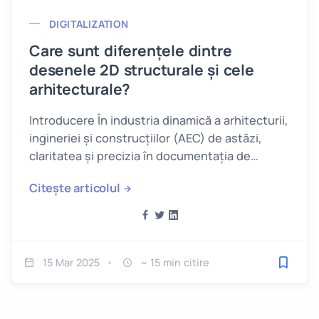
DIGITALIZATION
Care sunt diferențele dintre
desenele 2D structurale și cele
arhitecturale?
Introducere În industria dinamică a arhitecturii,
ingineriei și construcțiilor (AEC) de astăzi,
claritatea și precizia în documentația de
proiectare sunt esențiale.
Citește articolul
15 Mar 2025
~ 15 min citire
Salveaz