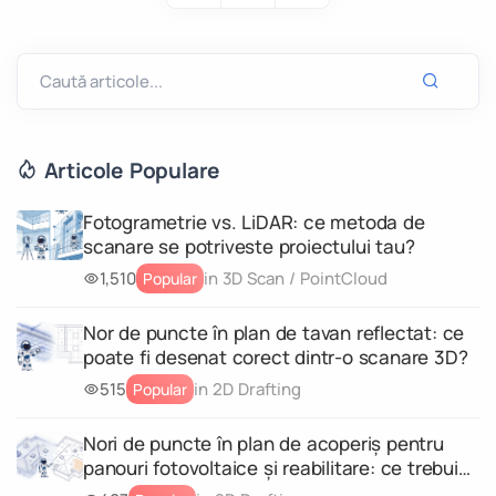
Articole Populare
Fotogrametrie vs. LiDAR: ce metoda de
scanare se potriveste proiectului tau?
1,510
in 3D Scan / PointCloud
Popular
Nor de puncte în plan de tavan reflectat: ce
poate fi desenat corect dintr-o scanare 3D?
515
in 2D Drafting
Popular
Nori de puncte în plan de acoperiș pentru
panouri fotovoltaice și reabilitare: ce trebuie
să conțină scanarea