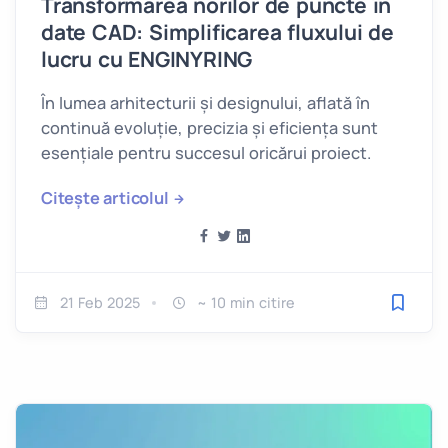
Transformarea norilor de puncte în
date CAD: Simplificarea fluxului de
lucru cu ENGINYRING
În lumea arhitecturii și designului, aflată în
continuă evoluție, precizia și eficiența sunt
esențiale pentru succesul oricărui proiect.
Citește articolul
21 Feb 2025
~ 10 min citire
Salveaz