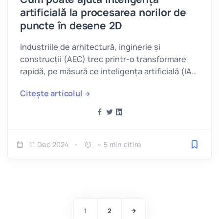
artificială la procesarea norilor de
puncte în desene 2D
Industriile de arhitectură, inginerie și
construcții (AEC) trec printr-o transformare
rapidă, pe măsură ce inteligența artificială (IA)
devine o parte integrantă a fluxurilor de lucru.
Citește articolul
11 Dec 2024
~ 5 min citire
Salveaz
1
2