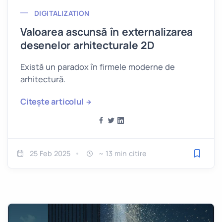
DIGITALIZATION
Valoarea ascunsă în externalizarea
desenelor arhitecturale 2D
Există un paradox în firmele moderne de
arhitectură.
Citește articolul
25 Feb 2025
~ 13 min citire
Salveaz