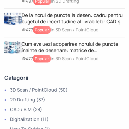
497
in 2D Drafting
Popular
De la norul de puncte la desen: cadru pentru
bugetul de incertitudine al livrabilelor CAD și
al modelelor geometrice 3D
477
in 3D Scan / PointCloud
Popular
Cum evaluezi acoperirea norului de puncte
înainte de desenare: matrice de
completitudine pentru fiecare livrabil
477
in 3D Scan / PointCloud
Popular
Categorii
3D Scan / PointCloud
(50)
2D Drafting
(37)
CAD / BIM
(28)
Digitalization
(11)
How-To Guides
(1)