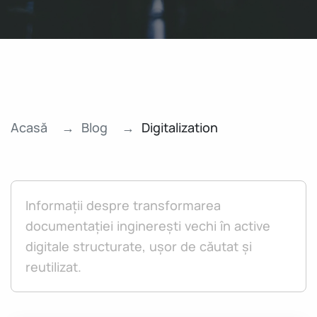
Acasă
Blog
Digitalization
Informații despre transformarea
documentației inginerești vechi în active
digitale structurate, ușor de căutat și
reutilizat.