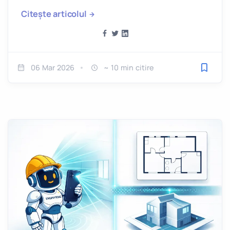
de ce înainte de a semna ceva.
Citește articolul
06 Mar 2026
~ 10 min citire
Salveaz