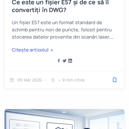
Ce este un fișier E57 și de ce să îl
convertiți în DWG?
Un fișier E57 este un format standard de
schimb pentru nori de puncte, folosit pentru
stocarea datelor provenite din scanări laser,
împreună cu…
Citește articolul
09 Mar 2026
~ 9 min citire
Salveaz