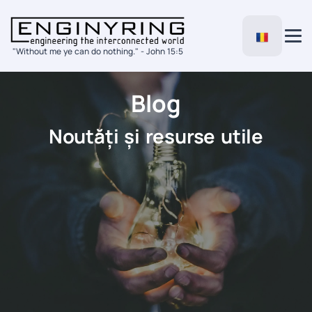
"Without me ye can do nothing." - John 15:5
Blog
Noutăți și resurse utile