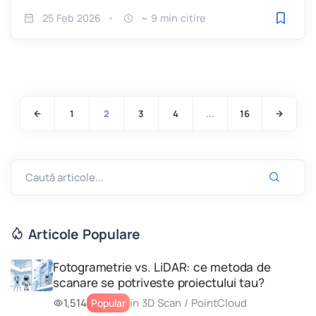
25 Feb 2026
~ 9 min citire
Salveaz
1
2
3
4
...
16
Articole Populare
Fotogrametrie vs. LiDAR: ce metoda de
scanare se potriveste proiectului tau?
1,514
in 3D Scan / PointCloud
Popular