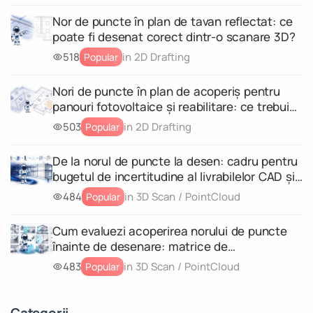
Nor de puncte în plan de tavan reflectat: ce
poate fi desenat corect dintr-o scanare 3D?
518
in 2D Drafting
Popular
Nori de puncte în plan de acoperiș pentru
panouri fotovoltaice și reabilitare: ce trebuie
să conțină scanarea
503
in 2D Drafting
Popular
De la norul de puncte la desen: cadru pentru
bugetul de incertitudine al livrabilelor CAD și
al modelelor geometrice 3D
484
in 3D Scan / PointCloud
Popular
Cum evaluezi acoperirea norului de puncte
înainte de desenare: matrice de
completitudine pentru fiecare livrabil
483
in 3D Scan / PointCloud
Popular
Categorii