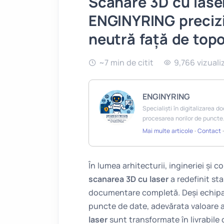
Scanare 3D cu lase
ENGINYRING precizi
neutră față de topo
~7 min de citit
9,766 vizuali
ENGINYRING
Specialiști în digitalizarea 
procesarea norilor de puncte
Mai multe articole
·
Contact
În lumea arhitecturii, ingineriei și c
scanarea 3D cu laser
a redefinit st
documentare completă. Deși echipa
puncte de date, adevărata valoare 
laser
sunt transformate în livrabile