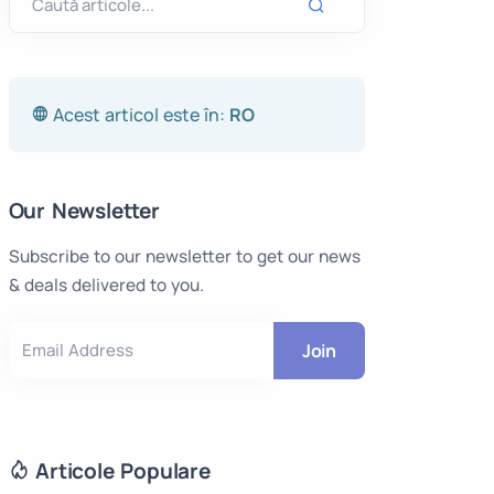
acționabile
Întrebări frecvente
Începeți procesarea scanărilor
Acest articol este în:
RO
3D cu laser, neutră față de
topografi
Our Newsletter
Subscribe to our newsletter to get our news
& deals delivered to you.
Join
Email Address
Articole Populare