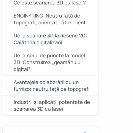
Ce este scanarea 3D cu laser?
ENGINYRING: Neutru față de
topografi, orientat către client
De la scanare 3D la desene 2D:
Călătoria digitalizării
De la norul de puncte la model
3D: Construirea „geamănului
digital”
Avantajele colaborării cu un
furnizor neutru față de topografi
Industrii și aplicații potențate de
scanarea 3D cu laser
Studiu de caz: Transformarea
unei scanări complexe în desene