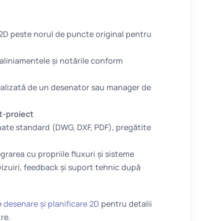
D peste norul de puncte original pentru
aliniamentele și notările conform
ealizată de un desenator sau manager de
st-proiect
rmate standard (DWG, DXF, PDF), pregătite
grarea cu propriile fluxuri și sisteme
vizuiri, feedback și suport tehnic după
e
desenare și planificare 2D
pentru detalii
re.