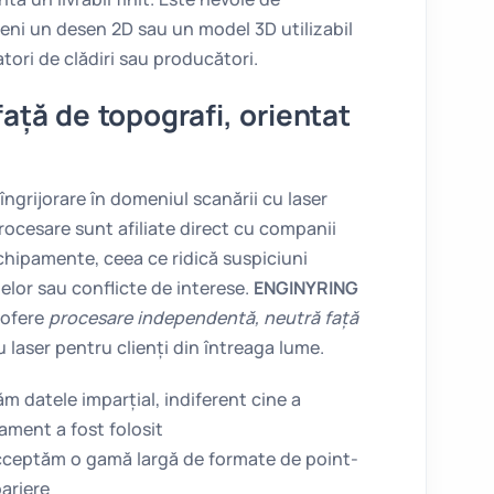
eni un desen 2D sau un model 3D utilizabil
atori de clădiri sau producători.
ță de topografi, orientat
îngrijorare în domeniul scanării cu laser
rocesare sunt afiliate direct cu companii
chipamente, ceea ce ridică suspiciuni
telor sau conflicte de interese.
ENGINYRING
 ofere
procesare independentă, neutră față
 laser pentru clienți din întreaga lume.
 datele imparțial, indiferent cine a
ament a fost folosit
ceptăm o gamă largă de formate de point-
ariere