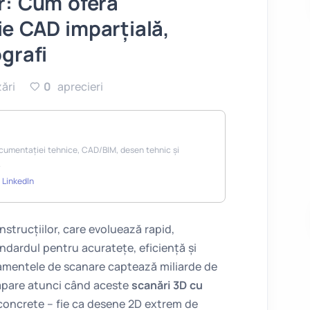
r: Cum oferă
e CAD imparțială,
grafi
zări
0
aprecieri
documentației tehnice, CAD/BIM, desen tehnic și
.
·
LinkedIn
onstrucțiilor, care evoluează rapid,
andardul pentru acuratețe, eficiență și
mentele de scanare captează miliarde de
apare atunci când aceste
scanări 3D cu
 concrete – fie ca desene 2D extrem de