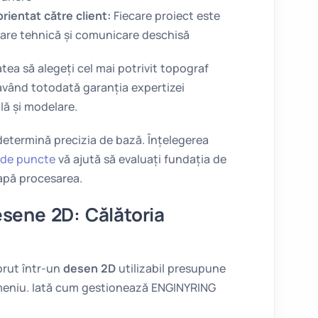
rientat către client:
Fiecare proiect este
oare tehnică și comunicare deschisă
atea să alegeți cel mai potrivit topograf
vând totodată garanția expertizei
lă și modelare.
 determină precizia de bază. Înțelegerea
i de puncte
vă ajută să evaluați fundația de
apă procesarea.
esene 2D: Călătoria
brut într-un
desen 2D
utilizabil presupune
omeniu. Iată cum gestionează ENGINYRING