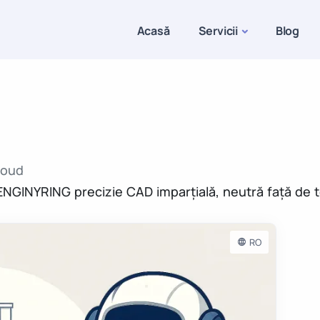
Acasă
Servicii
Blog
loud
NGINYRING precizie CAD imparțială, neutră față de 
RO