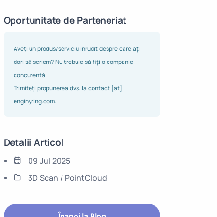
Oportunitate de Parteneriat
Aveți un produs/serviciu înrudit despre care ați
dori să scriem? Nu trebuie să fiți o companie
concurentă.
Trimiteți propunerea dvs. la contact [at]
enginyring.com.
Detalii Articol
09 Jul 2025
3D Scan / PointCloud
Înapoi la Blog