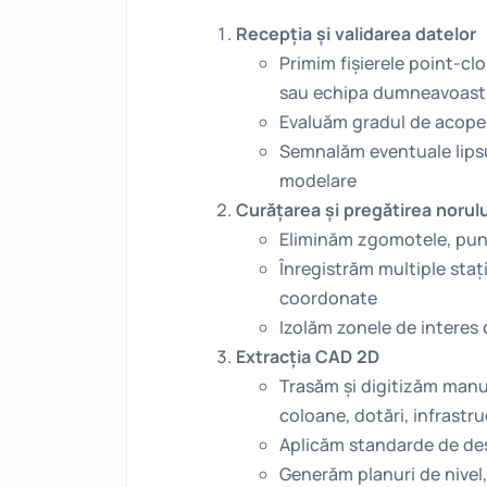
Recepția și validarea datelor
Primim fișierele point-cl
sau echipa dumneavoast
Evaluăm gradul de acoperir
Semnalăm eventuale lipsu
modelare
Curățarea și pregătirea norul
Eliminăm zgomotele, punc
Înregistrăm multiple staț
coordonate
Izolăm zonele de interes 
Extracția CAD 2D
Trasăm și digitizăm manua
coloane, dotări, infrastru
Aplicăm standarde de des
Generăm planuri de nivel,