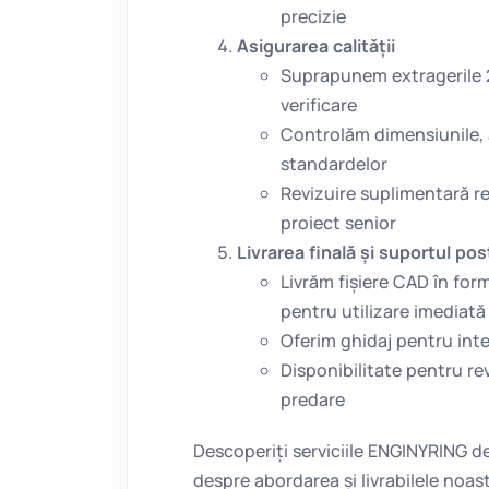
precizie
Asigurarea calității
Suprapunem extragerile 2
verificare
Controlăm dimensiunile, 
standardelor
Revizuire suplimentară r
proiect senior
Livrarea finală și suportul po
Livrăm fișiere CAD în fo
pentru utilizare imediată
Oferim ghidaj pentru inte
Disponibilitate pentru re
predare
Descoperiți serviciile ENGINYRING d
despre abordarea și livrabilele noast