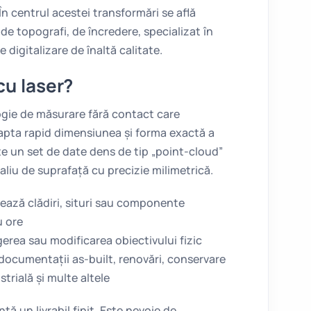
În centrul acestei transformări se află
 de topografi, de încredere, specializat în
e digitalizare de înaltă calitate.
cu laser?
ogie de măsurare fără contact care
 capta rapid dimensiunea și forma exactă a
ste un set de date dens de tip „point-cloud”
aliu de suprafață cu precizie milimetrică.
ază clădiri, situri sau componente
u ore
erea sau modificarea obiectivului fizic
documentații as-built, renovări, conservare
trială și multe altele
ă un livrabil finit. Este nevoie de