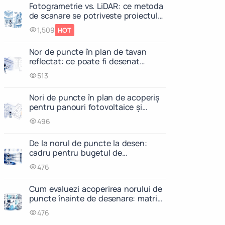
Fotogrametrie vs. LiDAR: ce metoda
de scanare se potriveste proiectului
tau?
1,509
HOT
Nor de puncte în plan de tavan
reflectat: ce poate fi desenat
corect dintr-o scanare 3D?
513
Nori de puncte în plan de acoperiș
pentru panouri fotovoltaice și
reabilitare: ce trebuie să conțină
496
scanarea
De la norul de puncte la desen:
cadru pentru bugetul de
incertitudine al livrabilelor CAD și al
476
modelelor geometrice 3D
Cum evaluezi acoperirea norului de
puncte înainte de desenare: matrice
de completitudine pentru fiecare
476
livrabil