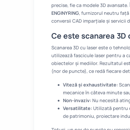
precise, fie ca modele 3D avansate. 
ENGINYRING
, furnizorul neutru față
conversii CAD imparțiale și servicii d
Ce este scanarea 3D 
Scanarea 3D cu laser este o tehnol
utilizează fascicule laser pentru a
obiectelor și mediilor. Rezultatul e
(nor de puncte), ce redă fiecare det
Viteză și exhaustivitate:
Scane
mecanice în câteva minute sa
Non-invaziv:
Nu necesită ating
Versatilitate:
Utilizată pentru 
de patrimoniu, proiectare indus
Totuși, un nor de puncte nu reprezint