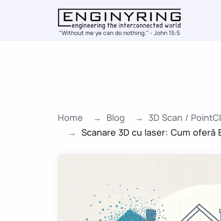
"Without me ye can do nothing." - John 15:5
Home
Blog
3D Scan / PointC
Scanare 3D cu laser: Cum oferă E