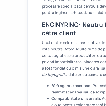
procesare specializată pentru a dev
pentru ingineri, arhitecți, administr
ENGINYRING: Neutru fa
către client
Unul dintre cele mai mari motive de 
este neutralitatea. Multe firme de p
de topografie sau producători de e
privind imparțialitatea, blocarea da
a fost fondat cu o misiune clară: să
de topografi
a datelor de scanare cu
Fără agende ascunse:
Procesăm
realizat scanarea sau ce echip
Compatibilitate universală:
Ac
cloud pentru colaborare fără b