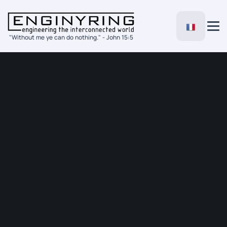
"Without me ye can do nothing." - John 15:5