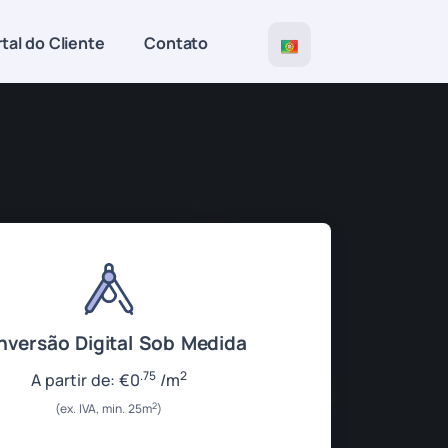
tal do Cliente
Contato
versão Digital Sob Medida
.75
2
A partir de:
€
0
/m
2
(ex. IVA, min. 25m
)