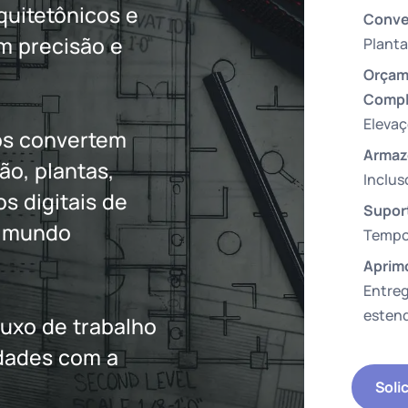
uitetônicos e
Conve
m precisão e
Planta
Orçam
Compl
Eleva
os convertem
Armaz
o, plantas,
Inclus
s digitais de
Suport
o mundo
Tempo
Aprim
Entre
estend
luxo de trabalho
idades com a
Soli