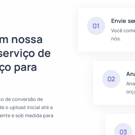
Envie s
01
Você come
em nossa
nós.
serviço de
ço para
An
02
Ana
orç
ço de conversão de
 o upload inicial até a
iente e sob medida para
03