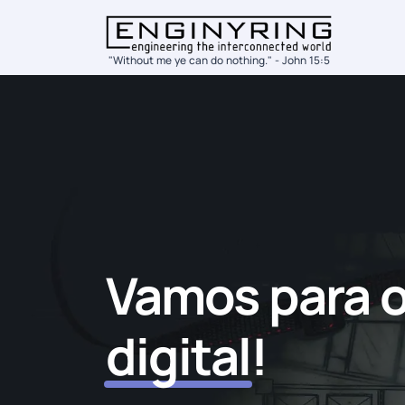
"Without me ye can do nothing." - John 15:5
Vamos para 
digital
!