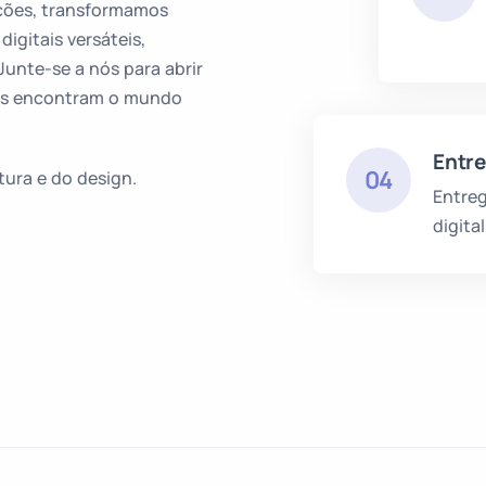
ções, transformamos
igitais versáteis,
unte-se a nós para abrir
gns encontram o mundo
Entr
04
tura e do design.
Entre
digital