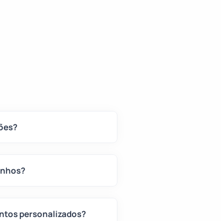
sões?
enhos?
ntos personalizados?