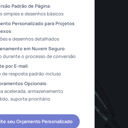
rsão Padrão de Página
:
s simples e desenhos básicos
ento Personalizado para Projetos
exos
:
ções e desenhos detalhados
enamento em Nuvem Seguro
:
o durante o processo de conversão
e por E-mail
:
 de resposta padrão incluso
oramentos Opcionais
:
ga acelerada, armazenamento
ido, suporte prioritário
cite seu Orçamento Personalizado