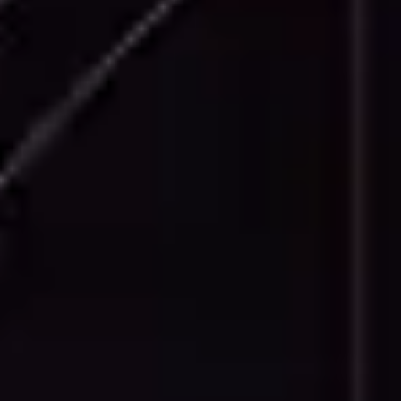
Coupes précises du bâtiment montrant la
structure interne, les hauteurs d'étage, les
détails de plafond et les relations verticales
entre les éléments du bâtiment.
Plans de Toiture
Plans de toiture complets incluant les
systèmes de drainage, les éléments
structurels, les emplacements d'équipements
et les spécifications des matériaux de toiture.
Détails de Façade
Dessins détaillés de façade montrant les
caractéristiques architecturales, les
transitions de matériaux, les détails de