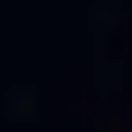
SERVICES CAO PROFESSIONNELS
Transformation des Nuages de
Points Bruts en Dessins CAO
Professionnels
L'Ingénierie de Précision Rencontre la
Technologie Avancée
Notre équipe d'experts combine la technologie
avancée de traitement de nuages de points avec