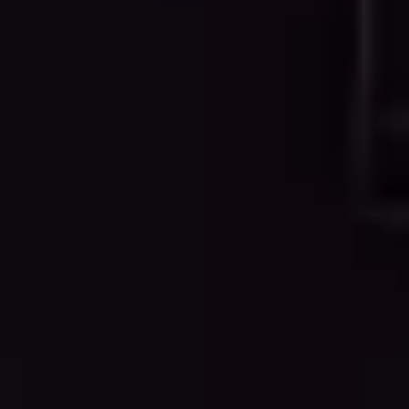
fenêtres et portes, et les éléments décoratifs.
Dessins Techniques
Documentation technique spécialisée
incluant les plans CVC, détails structurels et
détails de construction selon les
spécifications du projet.
POURQUOI CHOISIR NOS SERVICES
Conversion Professionnelle