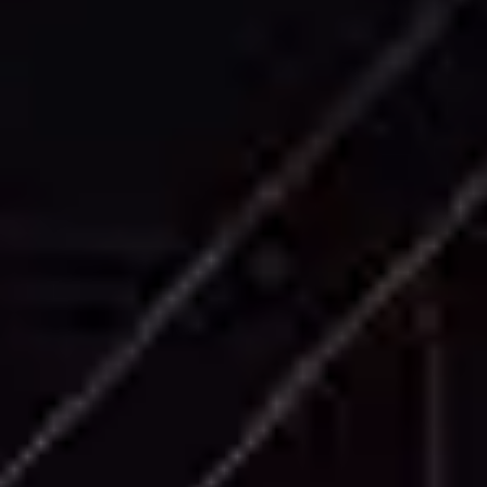
Plans d'Étage
Plans architecturaux détaillés montrant la
disposition des pièces, les dimensions, les
ouvertures de portes et fenêtres, et les
éléments structurels avec annotation
professionnelle.
Élévations de Bâtiment
Élévations extérieures précises du bâtiment
capturant les détails architecturaux, les
limites de matériaux et les informations
dimensionnelles pour toutes les façades du
bâtiment.
Coupes Transversales