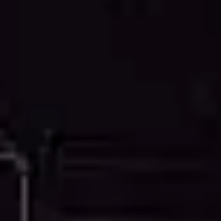
Nos dessins CAO sont créés suivant les standards de
l'industrie et sont compatibles avec les logiciels de
conception majeurs incluant AutoCAD, Revit, ArchiCAD
et autres plateformes professionnelles. Chaque dessin
est méticuleusement élaboré avec une mise en
calques, cotation et annotation appropriées, assurant
une intégration parfaite dans vos flux de travail
existants et systèmes de documentation de projet.
Transformez vos données de nuage de points en
dessins CAO professionnels en lesquels les
architectes, ingénieurs et entrepreneurs peuvent avoir
confiance. Nos services fournissent la précision, le
détail et les standards professionnels que vos projets
exigent.