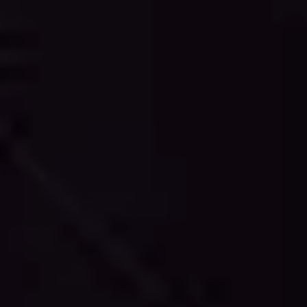
Nuage de Points vers CAO
Découvrez les avantages des services professionnels
de traitement de nuages de points et de dessin CAO
qui livrent une documentation précise, fiable et
conforme aux standards de l'industrie.
L'arpentage traditionnel et les mesures manuelles
peuvent être chronophages, coûteux et sujets aux
erreurs humaines. Nos services de conversion nuage
de points vers CAO éliminent ces défis en exploitant la
technologie de pointe et l'expertise professionnelle.
Nous livrons des dessins 2D précis qui capturent
chaque détail de votre structure existante,
fournissant une documentation fiable pour les projets
de rénovation, d'extension ou de maintenance.