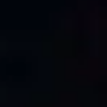
l'expertise professionnelle de dessin pour livrer des
dessins CAO 2D précis et détaillés. Que vous ayez
besoin de plans architecturaux, d'élévations de
bâtiments, de coupes transversales ou de
documentation technique, nous transformons vos
données de scan laser en livrables CAO conformes aux
standards de l'industrie sur lesquels les architectes,
ingénieurs et entrepreneurs peuvent compter pour
leurs projets.