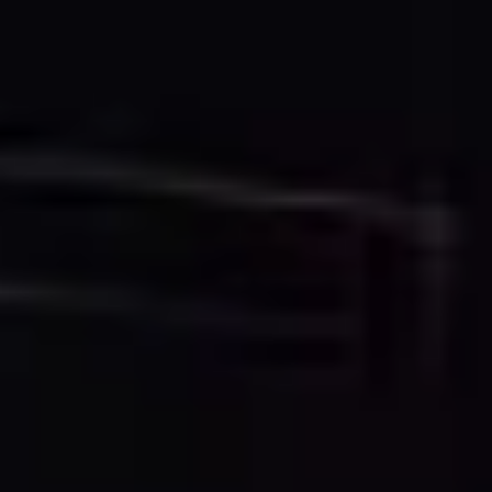
Nous analysons la qualité de vos données de nuage de
points, les exigences du projet et les spécifications
des livrables pour créer un plan de traitement
personnalisé qui assure des résultats optimaux.
2. Traitement du Nuage de Points
Nos spécialistes nettoient, filtrent et optimisent vos
données de nuage de points, extrayant les
informations géométriques nécessaires pour une
représentation CAO 2D précise.
3. Création des Dessins CAO
Les techniciens CAO professionnels créent des dessins
2D détaillés utilisant des logiciels conformes aux
standards de l'industrie, suivant les conventions
architecturales et d'ingénierie pour les épaisseurs de