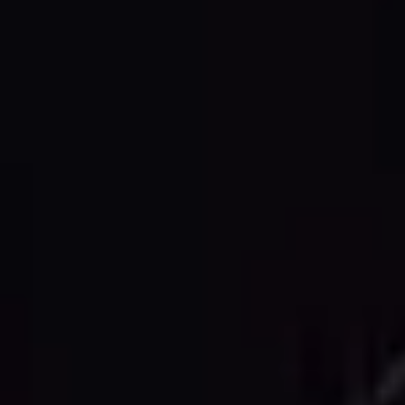
ligne, calques et annotations.
4. Contrôle Qualité et Livraison
Chaque dessin subit des vérifications rigoureuses de
contrôle qualité pour l'exactitude, la complétude et la
conformité aux standards avant livraison dans votre
format CAO préféré.
LIVRABLES CAO
Services Complets de Dessin
CAO 2D